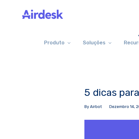
Skip
to
content
Produto
Soluções
Recur
5 dicas para
By
Airbot
Dezembro 14, 
View
Larger
Image